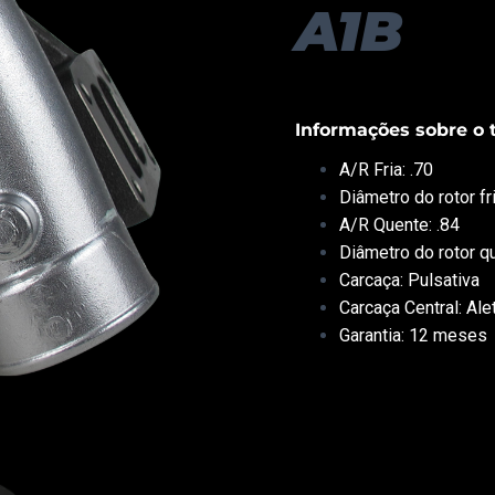
A1B
Informações sobre o 
A/R Fria: .70
Diâmetro do rotor fri
A/R Quente: .84
Diâmetro do rotor qu
Carcaça: Pulsativa
Carcaça Central: Ale
Garantia: 12 meses