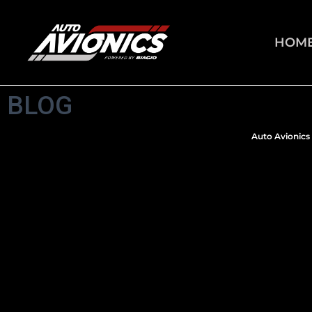
HOM
BLOG
Auto Avionics 